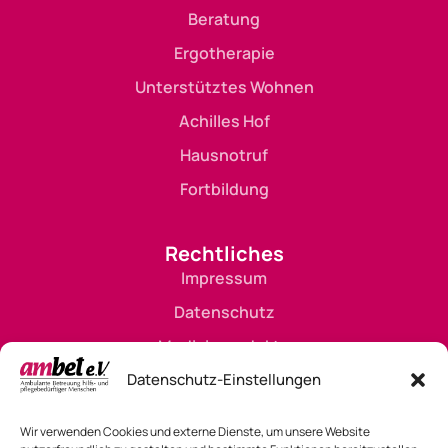
Beratung
Ergotherapie
Unterstütztes Wohnen
Achilles Hof
Hausnotruf
Fortbildung
Rechtliches
Impressum
Datenschutz
Medizinprodukte
Hinweisgebersystem
Datenschutz-Einstellungen
Verbraucherstreitbeilegung
Wir verwenden Cookies und externe Dienste, um unsere Website
Nutzung von KI