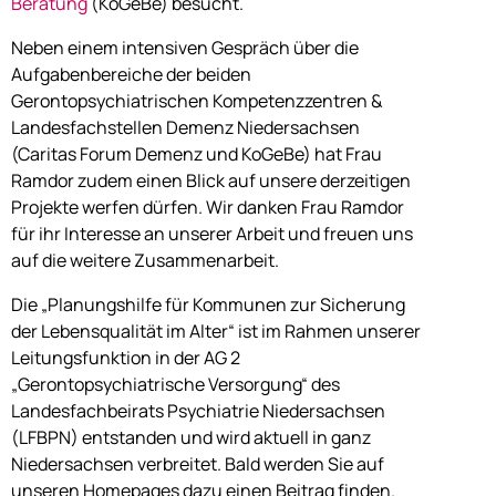
Beratung
(KoGeBe) besucht.
Neben einem intensiven Gespräch über die
Aufgabenbereiche der beiden
Gerontopsychiatrischen Kompetenzzentren &
Landesfachstellen Demenz Niedersachsen
(Caritas Forum Demenz und KoGeBe) hat Frau
Ramdor zudem einen Blick auf unsere derzeitigen
Projekte werfen dürfen. Wir danken Frau Ramdor
für ihr Interesse an unserer Arbeit und freuen uns
auf die weitere Zusammenarbeit.
Die „Planungshilfe für Kommunen zur Sicherung
der Lebensqualität im Alter“ ist im Rahmen unserer
Leitungsfunktion in der AG 2
„Gerontopsychiatrische Versorgung“ des
Landesfachbeirats Psychiatrie Niedersachsen
(LFBPN) entstanden und wird aktuell in ganz
Niedersachsen verbreitet. Bald werden Sie auf
unseren Homepages dazu einen Beitrag finden.